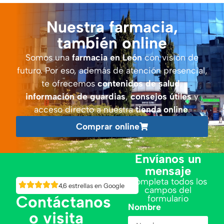
Nuestra farmacia,
también online
Somos una
farmacia en León
con visión de
futuro. Por eso, además de atención presencial,
te ofrecemos
contenidos de salud
,
información de guardias
,
consejos útiles
y
acceso directo a nuestra
tienda online
.
Comprar online
Envíanos un
mensaje
Completa todos los
4,6 estrellas en Google
campos del
Contáctanos
formulario
Nombre
o visita