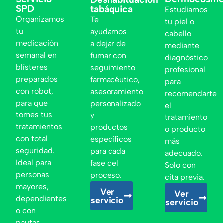
SPD
tabáquica
Estudiamos
Organizamos
Te
tu piel o
tu
ayudamos
cabello
medicación
a dejar de
mediante
semanal en
fumar con
diagnóstico
blísteres
seguimiento
profesional
preparados
farmacéutico,
para
con robot,
asesoramiento
recomendarte
para que
personalizado
el
tomes tus
y
tratamiento
tratamientos
productos
o producto
con total
específicos
más
seguridad.
para cada
adecuado.
Ideal para
fase del
Solo con
personas
proceso.
cita previa.
mayores,
Ver
Ver
dependientes
servicio
servicio
o con
pautas