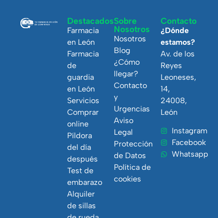
Destacados
Sobre
Contacto
Nosotros
Farmacia
¿Dónde
Nosotros
en León
estamos?
Blog
Farmacia
Av. de los
¿Cómo
de
Reyes
llegar?
guardia
Leoneses,
Contacto
en León
14,
y
Servicios
24008,
Urgencias
Comprar
León
Aviso
online
Instagram
Legal
Píldora
Facebook
Protección
del día
Whatsapp
de Datos
después
Política de
Test de
cookies
embarazo
Alquiler
de sillas
de rueda