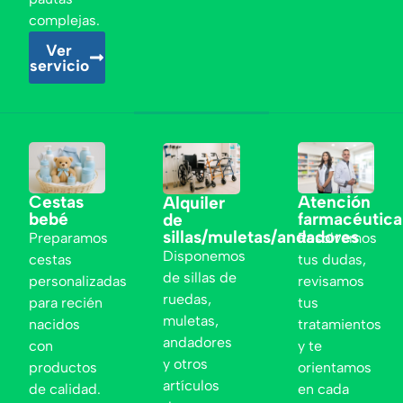
complejas.
Ver
servicio
Cestas
Atención
Alquiler
bebé
farmacéutica
de
sillas/muletas/andadores
Preparamos
Resolvemos
Disponemos
cestas
tus dudas,
de sillas de
personalizadas
revisamos
ruedas,
para recién
tus
muletas,
nacidos
tratamientos
andadores
con
y te
y otros
productos
orientamos
artículos
de calidad.
en cada