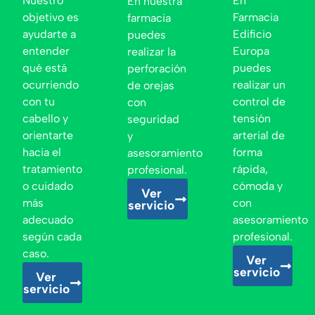
Nuestro
En
En nuestra
objetivo es
Farmacia
farmacia
ayudarte a
Edificio
puedes
entender
Europa
realizar la
qué está
puedes
perforación
ocurriendo
realizar un
de orejas
con tu
control de
con
cabello y
tensión
seguridad
orientarte
arterial de
y
hacia el
forma
asesoramiento
tratamiento
rápida,
profesional.
o cuidado
cómoda y
Ver
más
con
servicio
adecuado
asesoramiento
según cada
profesional.
caso.
Ver
servicio
Ver
servicio