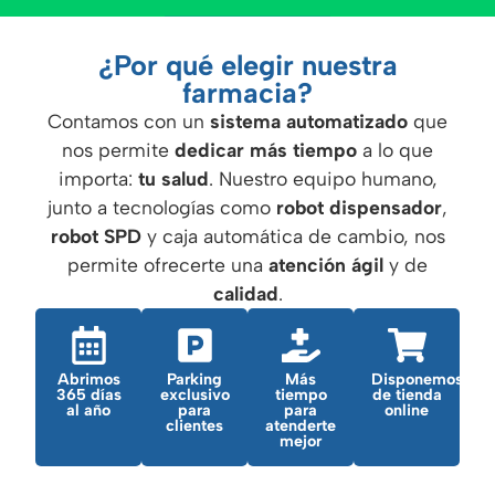
¿Por qué elegir nuestra
farmacia?
Contamos con un
sistema automatizado
que
nos permite
dedicar más tiempo
a lo que
importa:
tu salud
. Nuestro equipo humano,
junto a tecnologías como
robot dispensador
,
robot SPD
y caja automática de cambio, nos
permite ofrecerte una
atención ágil
y de
calidad
.
Abrimos
Parking
Más
Disponemos
365 días
exclusivo
tiempo
de tienda
al año
para
para
online
clientes
atenderte
mejor