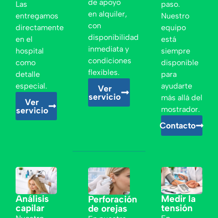
de apoyo
Las
paso.
en alquiler,
entregamos
Nuestro
con
directamente
equipo
disponibilidad
en el
está
inmediata y
hospital
siempre
condiciones
como
disponible
flexibles.
detalle
para
especial.
ayudarte
Ver
servicio
más allá del
Ver
mostrador.
servicio
Contacto
Análisis
Medir la
Perforación
capilar
tensión
de orejas