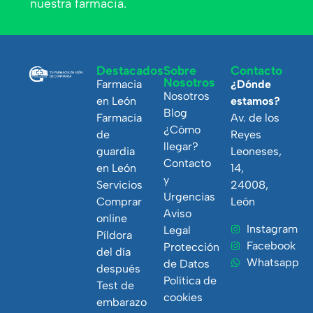
nuestra farmacia.
Destacados
Sobre
Contacto
Nosotros
Farmacia
¿Dónde
Nosotros
en León
estamos?
Blog
Farmacia
Av. de los
¿Cómo
de
Reyes
llegar?
guardia
Leoneses,
Contacto
en León
14,
y
Servicios
24008,
Urgencias
Comprar
León
Aviso
online
Instagram
Legal
Píldora
Facebook
Protección
del día
Whatsapp
de Datos
después
Política de
Test de
cookies
embarazo