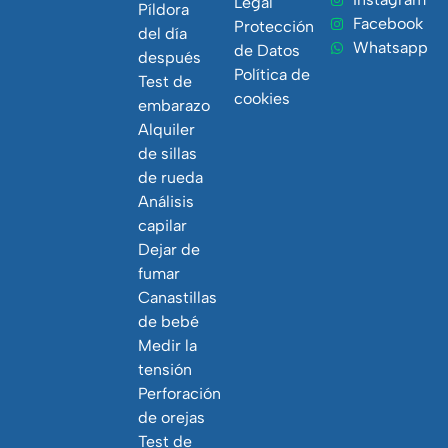
Legal
Píldora
Facebook
Protección
del día
Whatsapp
de Datos
después
Política de
Test de
cookies
embarazo
Alquiler
de sillas
de rueda
Análisis
capilar
Dejar de
fumar
Canastillas
de bebé
Medir la
tensión
Perforación
de orejas
Test de