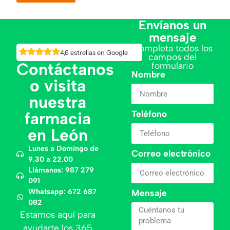
Envíanos un
mensaje
Completa todos los
4,6 estrellas en Google
campos del
Contáctanos
formulario
Nombre
o visita
nuestra
Teléfono
farmacia
en León
Lunes a Domingo de
Correo electrónico
9.30 a 22.00
Llámanos: 987 279
091
Whatsapp: 672 687
Mensaje
082
Estamos aquí para
ayudarte los 365